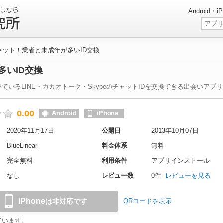
Android
ャット！業者と未成年が多いID交換
多いID交換
ているLINE・カカオトーク・SkypeのチャットIDを交換できる出会いア
0.00
Android
iPhone
2020年11月17日
公開日
2013年10月07日
BlueLinear
料金体系
無料
完全無料
利用条件
アプリインストール
なし
レビュー数
0件
レビューを見る
iPhone
は非対応です
QRコードを表示
ています。