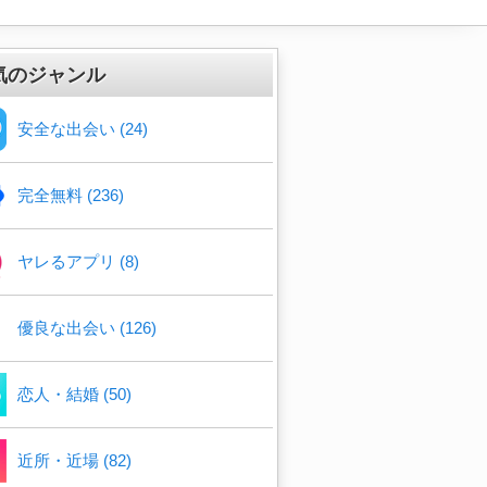
気のジャンル
安全な出会い (24)
完全無料 (236)
ヤレるアプリ (8)
優良な出会い (126)
恋人・結婚 (50)
近所・近場 (82)