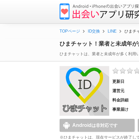
出
会
い
TOPページ
ID交換
LINE
ひまチ
ア
ひまチャット！業者と未成年が
プ
リ
ひまチャット
は、業者と未成年が多く利用い
研
究
更新日
所
運営元
料金詳細
事業届け
Android
は非対応です
※ひまチャットは、現在サービスが終了し