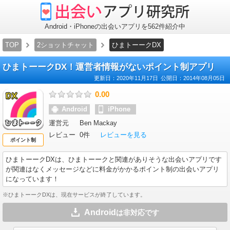
出
会
い
ア
Android・iPhoneの出会いアプリを562件紹介中
プ
リ
TOP
2ショットチャット
ひまトーークDX
研
究
所
ひまトーークDX！運営者情報がないポイント制アプリ
更新日：
2020年11月17日
公開日：
2014年08月05日
0.00
Android
iPhone
運営元
Ben Mackay
レビュー
0件
レビューを見る
ポイント制
ひまトーークDX
は、ひまトーークと関連がありそうな出会いアプリです
が関連はなくメッセージなどに料金がかかるポイント制の出会いアプリ
になっています！
※ひまトーークDXは、現在サービスが終了しています。
Android
は非対応です