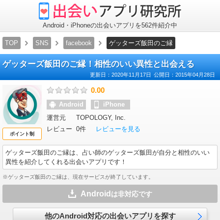
出
会
い
ア
Android・iPhoneの出会いアプリを562件紹介中
プ
リ
TOP
SNS
facebook
ゲッターズ飯田のご縁
研
究
所
ゲッターズ飯田のご縁！相性のいい異性と出会える
更新日：
2020年11月17日
公開日：
2015年04月28日
0.00
Android
iPhone
運営元
TOPOLOGY, Inc.
レビュー
0件
レビューを見る
ポイント制
ゲッターズ飯田のご縁
は、占い師のゲッターズ飯田が自分と相性のいい
異性を紹介してくれる出会いアプリです！
※ゲッターズ飯田のご縁は、現在サービスが終了しています。
Android
は非対応です
他のAndroid対応の出会いアプリを探す