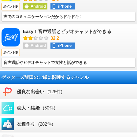
Android
iPhone
ポイント制
声でのコミュニケーションだからドキドキ！
Eazy！音声通話とビデオチャットができる
32.2
Android
iPhone
ポイント制
音声通話やビデオチャットで女性と話ができる
ゲッターズ飯田のご縁に関連するジャンル
優良な出会い
(126件)
恋人・結婚
(50件)
友達作り
(282件)