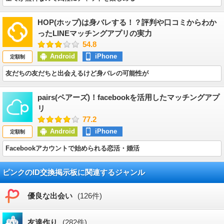
HOP(ホップ)は身バレする！？評判や口コミからわか
ったLINEマッチングアプリの実力
54.8
Android
iPhone
定額制
友だちの友だちと出会えるけど身バレの可能性が
pairs(ペアーズ)！facebookを活用したマッチングアプ
リ
77.2
Android
iPhone
定額制
Facebookアカウントで始められる恋活・婚活
ピンクのID交換掲示板に関連するジャンル
優良な出会い
(126件)
友達作り
(282件)