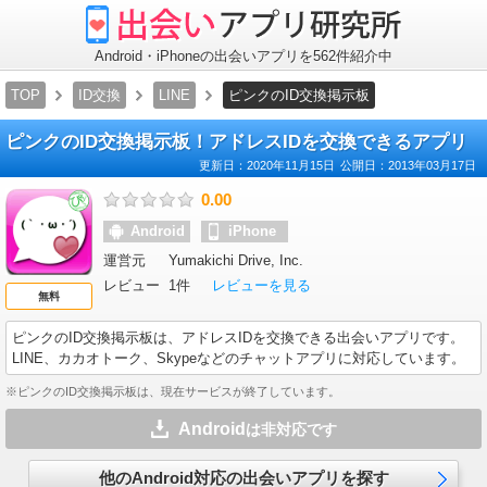
出
会
い
ア
Android・iPhoneの出会いアプリを562件紹介中
プ
リ
TOP
ID交換
LINE
ピンクのID交換掲示板
研
究
所
ピンクのID交換掲示板！アドレスIDを交換できるアプリ
更新日：
2020年11月15日
公開日：
2013年03月17日
0.00
Android
iPhone
運営元
Yumakichi Drive, Inc.
レビュー
1件
レビューを見る
無料
ピンクのID交換掲示板
は、アドレスIDを交換できる出会いアプリです。
LINE、カカオトーク、Skypeなどのチャットアプリに対応しています。
※ピンクのID交換掲示板は、現在サービスが終了しています。
Android
は非対応です
他のAndroid対応の出会いアプリを探す