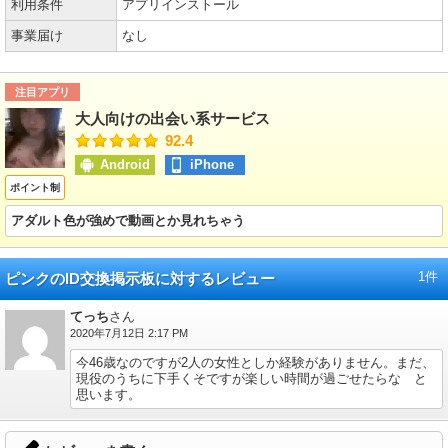
利用条件
アプリインストール
事業届け
なし
注目アプリ
大人向けの出会い系サービス
92.4
Android
iPhone
ポイント制
アダルト色が強めで動画とか見れちゃう
1件
ピンクのID交換掲示板に対するレビュー
てっち
さん
2020年7月12日 2:17 PM
今46歳なのですが2人の女性としか経験がありません。まだ、
現役のうちに下手くそですが楽しい時間が過ごせたらな と
思います。