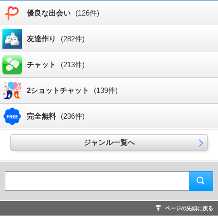
優良な出会い
(126件)
友達作り
(282件)
チャット
(213件)
2ショットチャット
(139件)
完全無料
(236件)
ジャンル一覧へ
ページの先頭に戻る