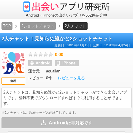
出
会
い
ア
Android・iPhoneの出会いアプリを562件紹介中
プ
リ
TOP
2ショットチャット
2人チャット
研
究
所
2人チャット！見知らぬ誰かと2ショットチャット
更新日：
2020年11月15日
公開日：
2013年04月24日
0.00
Android
iPhone
運営元
aqualian
レビュー
0件
レビューを見る
無料
2人チャット
は、見知らぬ誰かと2ショットチャットができる出会いアプ
リです。登録不要でダウンロードすればすぐに利用することができま
す。
※2人チャットは、現在サービスが終了しています。
Android
は非対応です