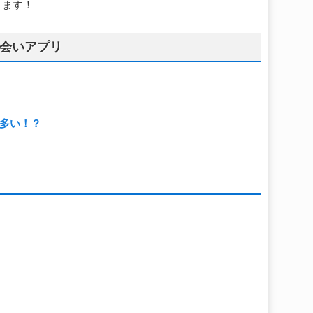
ります！
な出会いアプリ
多い！？
。