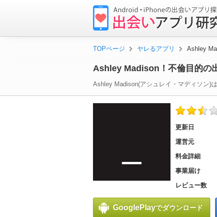
出
会
い
TOPページ
ヤレるアプリ
Ashley
ア
Ashley Madison！不倫目
プ
リ
Ashley Madison(アシュレイ・マディソン)
研
究
更新日
所
運営元
料金詳細
事業届け
レビュー数
GooglePlay
でダウンロード