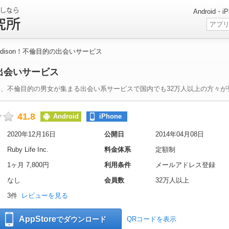
Android
 Madison！不倫目的の出会いサービス
的の出会いサービス
は、不倫目的の男女が集まる出会い系サービスで国内でも32万人以上の方々が
41.8
Android
iPhone
2020年12月16日
公開日
2014年04月08日
Ruby Life Inc.
料金体系
定額制
1ヶ月 7,800円
利用条件
メールアドレス登録
なし
会員数
32万人以上
3件
レビューを見る
AppStore
でダウンロード
QRコードを表示