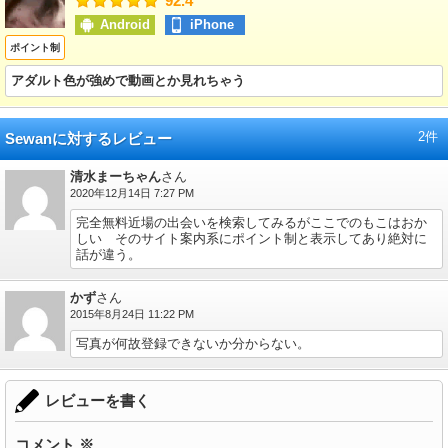
92.4
Android
iPhone
ポイント制
アダルト色が強めで動画とか見れちゃう
2件
Sewanに対するレビュー
清水まーちゃん
さん
2020年12月14日 7:27 PM
完全無料近場の出会いを検索してみるがここでのもこはおか
しい そのサイト案内系にポイント制と表示してあり絶対に
話が違う。
かず
さん
2015年8月24日 11:22 PM
写真が何故登録できないか分からない。
レビューを書く
コメント
※