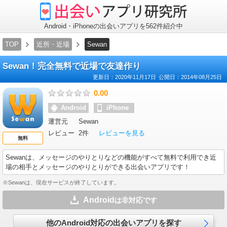
出
会
い
ア
Android・iPhoneの出会いアプリを562件紹介中
プ
リ
TOP
近所・近場
Sewan
研
究
所
Sewan！完全無料で近場で友達作り
更新日：
2020年11月17日
公開日：
2014年08月25日
0.00
Android
iPhone
運営元
Sewan
レビュー
2件
レビューを見る
無料
Sewan
は、メッセージのやりとりなどの機能がすべて無料で利用でき近
場の相手とメッセージのやりとりができる出会いアプリです！
※Sewanは、現在サービスが終了しています。
Android
は非対応です
他のAndroid対応の出会いアプリを探す