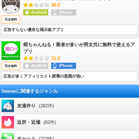
30.0
Android
iPhone
完全無料
広告すらない優良な掲示板アプリ
暇ちゃんねる！業者が多いが男女共に無料で使えるア
プリ
31.0
Android
iPhone
完全無料
広告が多くアフィリエイト誘導の意識が強い
Sewanに関連するジャンル
友達作り
(282件)
近所・近場
(82件)
チャット
(213件)