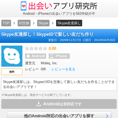
出
会
い
ア
Android・iPhoneの出会いアプリを562件紹介中
プ
リ
TOP
ID交換
Skype
Skype友達探し
研
究
所
Skype友達探し！SkypeIDで新しい友だち作り
更新日：
2020年11月17日
公開日：
2014年04月29日
0.00
Android
iPhone
運営元
Mobiq, Inc.
レビュー
0件
レビューを見る
無料
Skype友達探し
は、SkypeのIDを交換して新しい友だちを作ることができ
る出会いアプリです！
※Skype友達探しは、現在サービスが終了しています。
Android
は非対応です
他のAndroid対応の出会いアプリを探す