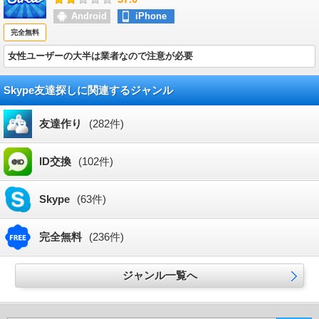
Android
iPhone
完全無料
女性ユーザーの大半は業者なので注意が必要
Skype友達探しに関連するジャンル
友達作り
(282件)
ID交換
(102件)
Skype
(63件)
完全無料
(236件)
ジャンル一覧へ