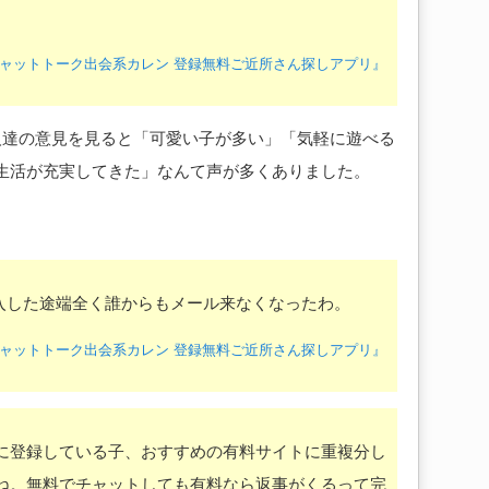
。
『恋活チャットトーク出会系カレン 登録無料ご近所さん探しアプリ』
人達の意見を見ると「可愛い子が多い」「気軽に遊べる
生活が充実してきた」なんて声が多くありました。
購入した途端全く誰からもメール来なくなったわ。
『恋活チャットトーク出会系カレン 登録無料ご近所さん探しアプリ』
に登録している子、おすすめの有料サイトに重複分し
ね。無料でチャットしても有料なら返事がくるって完