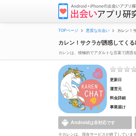
出
会
い
TOPページ
悪質な出会い
カレン！
ア
カレン！サクラが誘惑してくる
プ
リ
カレン
は、積極的でアダルトな言葉で誘惑
研
究
更新日
所
運営元
料金詳細
事業届け
Android
は非対応です
※カレンは、現在サービスが終了していま