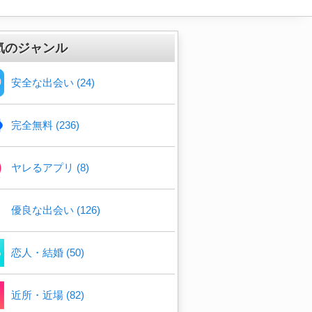
気のジャンル
安全な出会い (24)
完全無料 (236)
ヤレるアプリ (8)
優良な出会い (126)
恋人・結婚 (50)
近所・近場 (82)