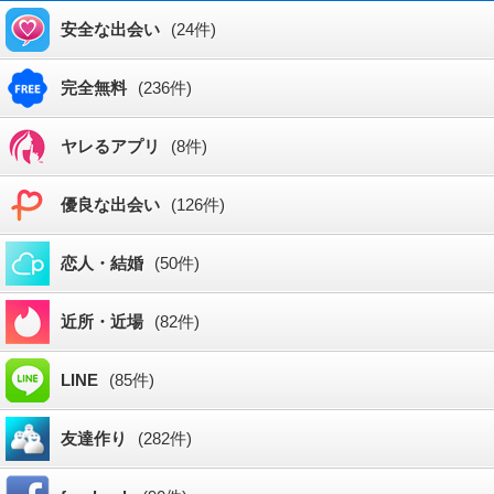
安全な出会い
(24件)
完全無料
(236件)
ヤレるアプリ
(8件)
優良な出会い
(126件)
恋人・結婚
(50件)
近所・近場
(82件)
LINE
(85件)
友達作り
(282件)