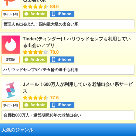
89.0
Android
iPhone
ポイント制
管理人も出会えた！国内最大級の出会い系
Tinder(ティンダー)！ハリウッドセレブも利用してい
る出会いアプリ
78.0
Android
iPhone
定額制
ハリウッドセレブやソチ五輪の選手も利用
Jメール！600万人が利用している老舗出会い系サービ
ス
77.6
Android
iPhone
ポイント制
会員数600万人・運営期間18年の老舗出会い
人気のジャンル