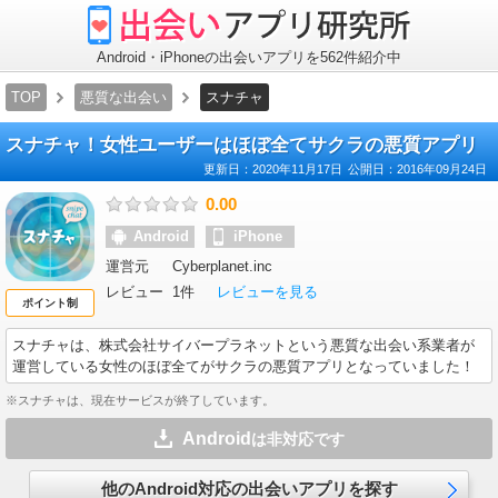
出
会
い
ア
Android・iPhoneの出会いアプリを562件紹介中
プ
リ
TOP
悪質な出会い
スナチャ
研
究
所
スナチャ！女性ユーザーはほぼ全てサクラの悪質アプリ
更新日：
2020年11月17日
公開日：
2016年09月24日
0.00
Android
iPhone
運営元
Cyberplanet.inc
レビュー
1件
レビューを見る
ポイント制
スナチャ
は、株式会社サイバープラネットという悪質な出会い系業者が
運営している女性のほぼ全てがサクラの悪質アプリとなっていました！
※スナチャは、現在サービスが終了しています。
Android
は非対応です
他のAndroid対応の出会いアプリを探す