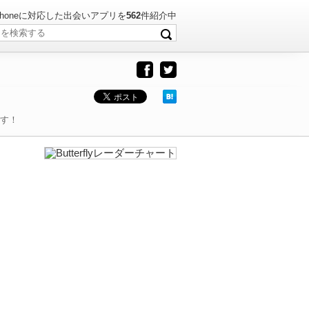
・iPhoneに対応した出会いアプリを
562
件紹介中
です！