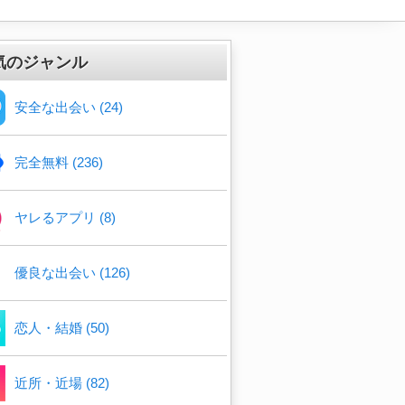
気のジャンル
安全な出会い (24)
完全無料 (236)
ヤレるアプリ (8)
優良な出会い (126)
恋人・結婚 (50)
近所・近場 (82)