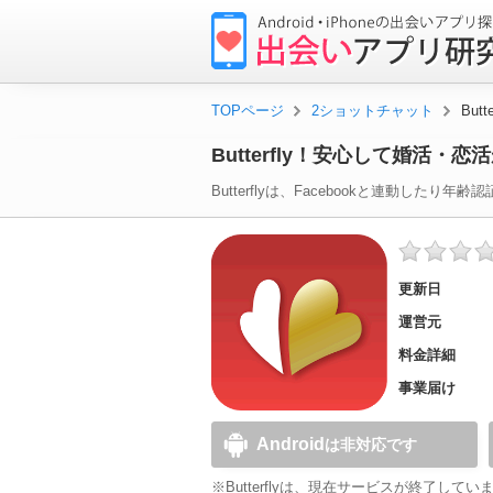
出
会
い
TOPページ
2ショットチャット
Bu
ア
Butterfly！安心して婚活・恋
プ
リ
Butterfly
は、Facebookと連動したり年
研
究
更新日
所
運営元
料金詳細
事業届け
Android
は非対応です
※Butterflyは、現在サービスが終了してい