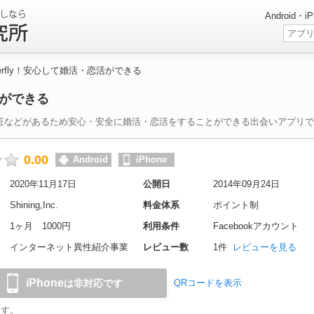
Android
tterfly！安心して婚活・恋活ができる
活ができる
齢認証などがあるため安心・安全に婚活・恋活をすることができる出会いアプリ
0.00
Android
iPhone
2020年11月17日
公開日
2014年09月24日
Shining,Inc.
料金体系
ポイント制
1ヶ月 1000円
利用条件
Facebookアカウント
インターネット異性紹介事業
レビュー数
1件
レビューを見る
iPhone
は非対応です
QRコードを表示
ます。